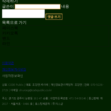
삭제하기
글쓴이
내용
댓글 쓰기
목록으로 가기
페이스북
카카오톡
밴드
라인
이용약관
개인정보처리방침
사업자정보확인
상호: CODE Public | 대표: 조장현,박리예 | 개인정보관리책임자: 조장현 | 전화: 070-5226-
2719 | 이메일: shuroop@codepublic.co.kr
주소: 경기도 광주시 능평동 161-47 슈룹 | 사업자등록번호:
471-54-00146
| 통신판매:
제
2017 - 서울서초 - 0486 호
| 호스팅제공자: (주)식스샵