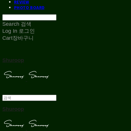
REVIEW
PHOTO BOARD
Search
검색
Log In
로그인
Cart
장바구니
Shuroop
Shuroop