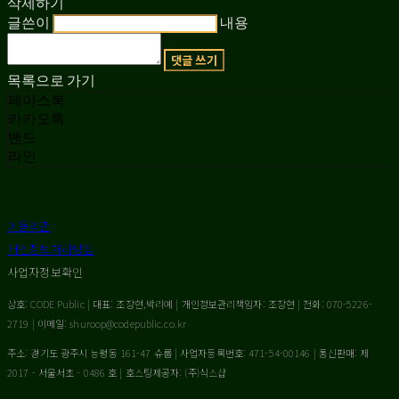
삭제하기
글쓴이
내용
댓글 쓰기
목록으로 가기
페이스북
카카오톡
밴드
라인
이용약관
개인정보처리방침
사업자정보확인
상호: CODE Public | 대표: 조장현,박리예 | 개인정보관리책임자: 조장현 | 전화: 070-5226-
2719 | 이메일: shuroop@codepublic.co.kr
주소: 경기도 광주시 능평동 161-47 슈룹 | 사업자등록번호:
471-54-00146
| 통신판매:
제
2017 - 서울서초 - 0486 호
| 호스팅제공자: (주)식스샵