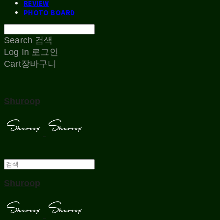
REVIEW
PHOTO BOARD
Search
검색
Log In
로그인
Cart
장바구니
Shuroop
Shuroop