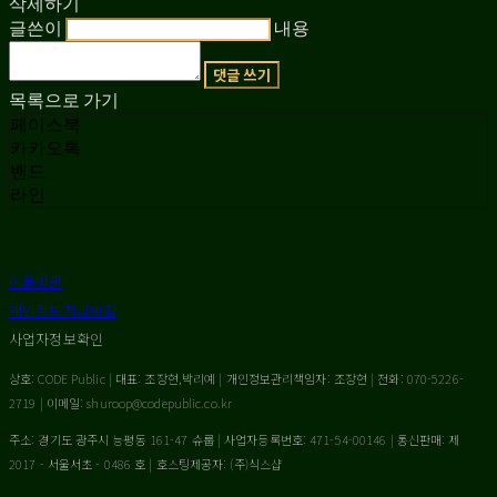
삭제하기
글쓴이
내용
댓글 쓰기
목록으로 가기
페이스북
카카오톡
밴드
라인
이용약관
개인정보처리방침
사업자정보확인
상호: CODE Public | 대표: 조장현,박리예 | 개인정보관리책임자: 조장현 | 전화: 070-5226-
2719 | 이메일: shuroop@codepublic.co.kr
주소: 경기도 광주시 능평동 161-47 슈룹 | 사업자등록번호:
471-54-00146
| 통신판매:
제
2017 - 서울서초 - 0486 호
| 호스팅제공자: (주)식스샵