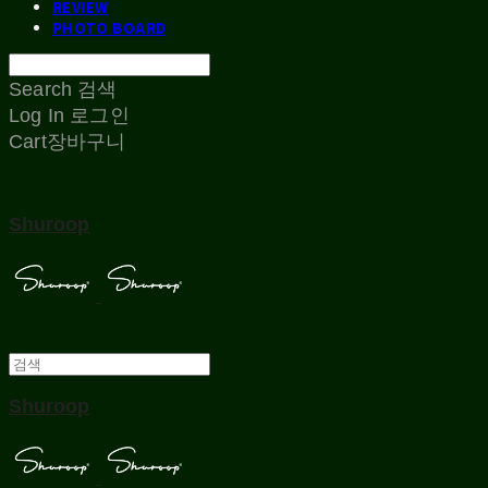
REVIEW
PHOTO BOARD
Search
검색
Log In
로그인
Cart
장바구니
Shuroop
Shuroop