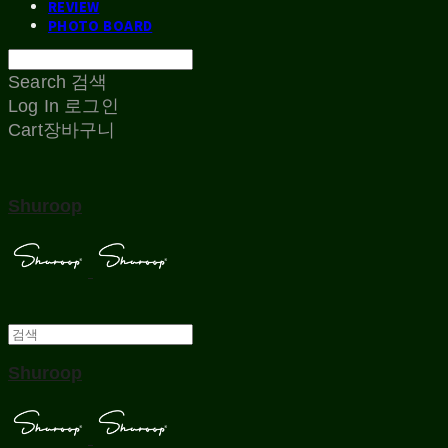
REVIEW
PHOTO BOARD
Search
검색
Log In
로그인
Cart
장바구니
Shuroop
Shuroop