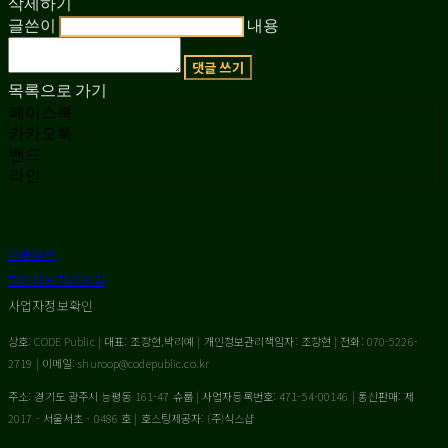
삭제하기
글쓴이
내용
댓글 쓰기
목록으로 가기
페이스북
카카오톡
밴드
라인
이용약관
개인정보처리방침
사업자정보확인
상호: CODE Public | 대표: 조장현,박리예 | 개인정보관리책임자: 조장현 | 전화: 070-5226-
2719 | 이메일: shuroop@codepublic.co.kr
주소: 경기도 광주시 능평동 161-47 슈룹 | 사업자등록번호:
471-54-00146
| 통신판매:
제
2017 - 서울서초 - 0486 호
| 호스팅제공자: (주)식스샵