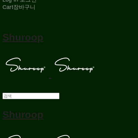
Cart
장바구니
Shuroop
Shuroop