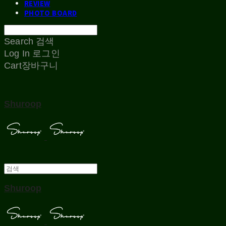
REVIEW
PHOTO BOARD
Search
검색
Log In
로그인
Cart
장바구니
Shuroop
Shuroop