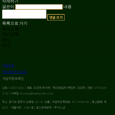
삭제하기
글쓴이
내용
댓글 쓰기
목록으로 가기
페이스북
카카오톡
밴드
라인
이용약관
개인정보처리방침
사업자정보확인
상호: CODE Public | 대표: 조장현,박리예 | 개인정보관리책임자: 조장현 | 전화: 070-5226-
2719 | 이메일: shuroop@codepublic.co.kr
주소: 경기도 광주시 능평동 161-47 슈룹 | 사업자등록번호:
471-54-00146
| 통신판매:
제
2017 - 서울서초 - 0486 호
| 호스팅제공자: (주)식스샵