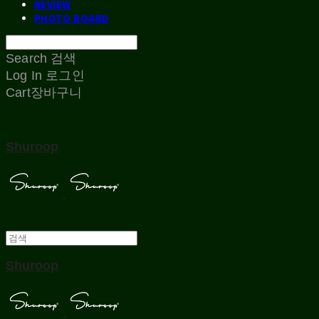
REVIEW
PHOTO BOARD
Search
검색
Log In
로그인
Cart
장바구니
Shuroop
Shuroop