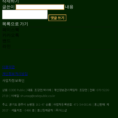
삭제하기
글쓴이
내용
댓글 쓰기
목록으로 가기
페이스북
카카오톡
밴드
라인
이용약관
개인정보처리방침
사업자정보확인
상호: CODE Public | 대표: 조장현,박리예 | 개인정보관리책임자: 조장현 | 전화: 070-5226-
2719 | 이메일: shuroop@codepublic.co.kr
주소: 경기도 광주시 능평동 161-47 슈룹 | 사업자등록번호:
471-54-00146
| 통신판매:
제
2017 - 서울서초 - 0486 호
| 호스팅제공자: (주)식스샵