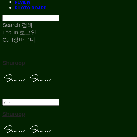
REVIEW
PHOTO BOARD
Search
검색
Log In
로그인
Cart
장바구니
Shuroop
Shuroop