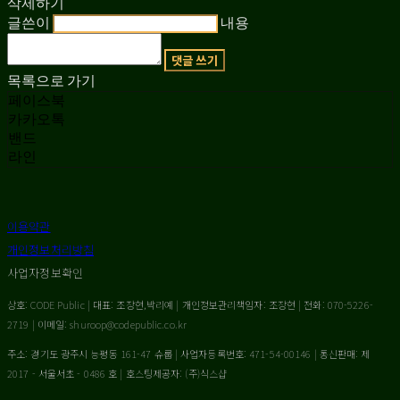
삭제하기
글쓴이
내용
댓글 쓰기
목록으로 가기
페이스북
카카오톡
밴드
라인
이용약관
개인정보처리방침
사업자정보확인
상호: CODE Public | 대표: 조장현,박리예 | 개인정보관리책임자: 조장현 | 전화: 070-5226-
2719 | 이메일: shuroop@codepublic.co.kr
주소: 경기도 광주시 능평동 161-47 슈룹 | 사업자등록번호:
471-54-00146
| 통신판매:
제
2017 - 서울서초 - 0486 호
| 호스팅제공자: (주)식스샵