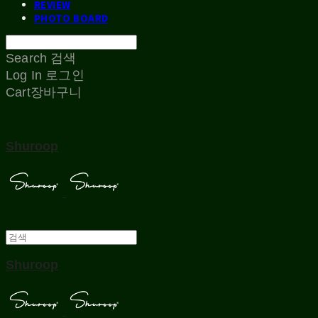
REVIEW
PHOTO BOARD
Search
검색
Log In
로그인
Cart
장바구니
Shuroop
Shuroop