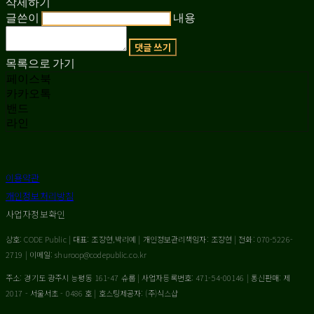
삭제하기
글쓴이
내용
댓글 쓰기
목록으로 가기
페이스북
카카오톡
밴드
라인
이용약관
개인정보처리방침
사업자정보확인
상호: CODE Public | 대표: 조장현,박리예 | 개인정보관리책임자: 조장현 | 전화: 070-5226-
2719 | 이메일: shuroop@codepublic.co.kr
주소: 경기도 광주시 능평동 161-47 슈룹 | 사업자등록번호:
471-54-00146
| 통신판매:
제
2017 - 서울서초 - 0486 호
| 호스팅제공자: (주)식스샵