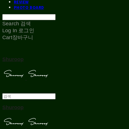
REVIEW
PHOTO BOARD
Search
검색
Log In
로그인
Cart
장바구니
Shuroop
Shuroop